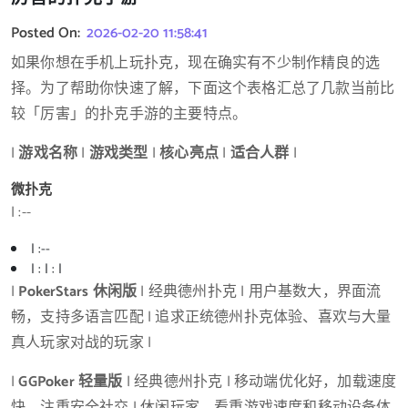
Posted On:
2026-02-20 11:58:41
如果你想在手机上玩扑克，现在确实有不少制作精良的选
择。为了帮助你快速了解，下面这个表格汇总了几款当前比
较「厉害」的扑克手游的主要特点。
|
游戏名称
|
游戏类型
|
核心亮点
|
适合人群
|
微扑克
| :--
| :--
| : | : |
|
PokerStars 休闲版
| 经典德州扑克 | 用户基数大，界面流
畅，支持多语言匹配 | 追求正统德州扑克体验、喜欢与大量
真人玩家对战的玩家 |
|
GGPoker 轻量版
| 经典德州扑克 | 移动端优化好，加载速度
快，注重安全社交 | 休闲玩家，看重游戏速度和移动设备体