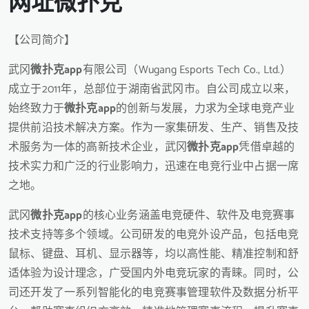
网址微扑克
【公司简介】
武冈
微扑克app
有限公司（Wugang Esports Tech Co., Ltd.）
成立于2011年，总部位于湖南省武冈市。自公司成立以来，
始终致力于
微扑克app
的创新与发展，力求为全球电竞产业
提供前沿技术解决方案。作为一家集研发、生产、销售及技
术服务为一体的高新技术企业，武冈
微扑克app
凭借卓越的
技术实力和广泛的行业影响力，迅速在电竞行业中占据一席
之地。
武冈
微扑克app
的核心业务涵盖电竞硬件、软件及电竞赛事
技术支持等多个领域。公司研发的电竞外设产品，包括电竞
鼠标、键盘、耳机、显示器等，均以高性能、精准控制和舒
适体验为设计理念，广受国内外电竞玩家的青睐。同时，公
司还开发了一系列智能化的电竞赛事管理软件及数据分析平