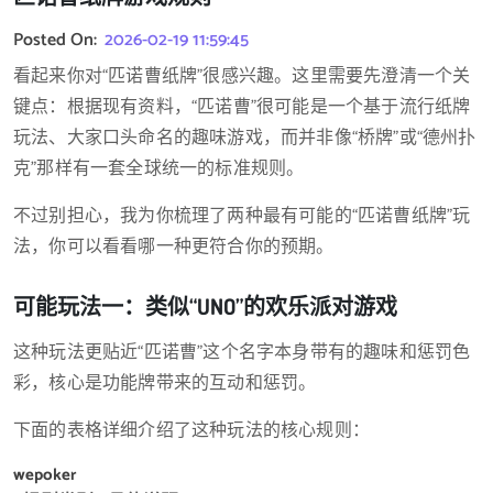
Posted On:
2026-02-19 11:59:45
看起来你对“匹诺曹纸牌”很感兴趣。这里需要先澄清一个关
键点：根据现有资料，“匹诺曹”很可能是一个基于流行纸牌
玩法、大家口头命名的趣味游戏，而并非像“桥牌”或“德州扑
克”那样有一套全球统一的标准规则。
不过别担心，我为你梳理了两种最有可能的“匹诺曹纸牌”玩
法，你可以看看哪一种更符合你的预期。
可能玩法一：类似“UNO”的欢乐派对游戏
这种玩法更贴近“匹诺曹”这个名字本身带有的趣味和惩罚色
彩，核心是功能牌带来的互动和惩罚。
下面的表格详细介绍了这种玩法的核心规则：
wepoker