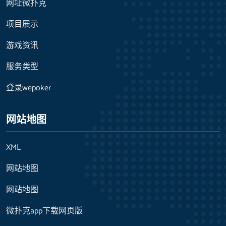
网址微扑克
项目展示
游戏资讯
服务类型
登录wepoker
网站地图
XML
网站地图
网站地图
微扑克app下载网页版