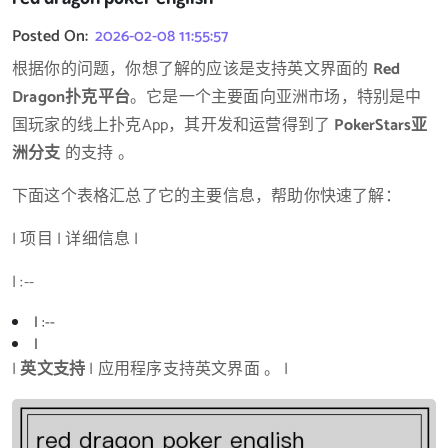
Posted On:
2026-02-08 11:55:57
根据你的问题，你想了解的应该是支持英文界面的
Red
Dragon扑克平台
。它是一个主要面向亚洲市场，特别是中
国玩家的线上扑克App，其开发和运营得到了
PokerStars亚
洲分支
的支持 。
下面这个表格汇总了它的主要信息，帮助你快速了解：
| 项目 | 详细信息 |
| :--
| :--
|
|
英文支持
| 应用程序支持英文界面 。 |