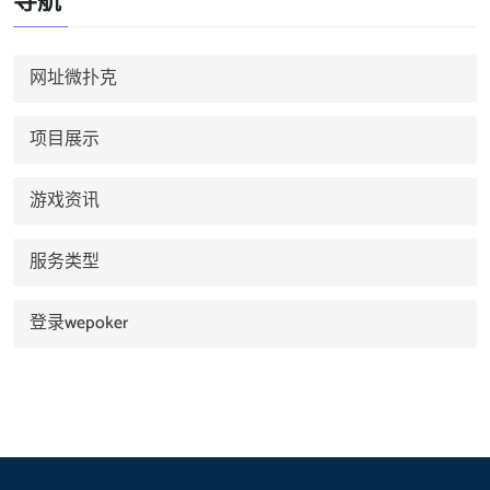
网址微扑克
项目展示
游戏资讯
服务类型
登录wepoker